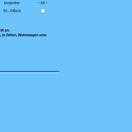
kostenfrei
~:40:~
55,- €/Boot
ft an.
, in Zelten, Wohnwagen usw.