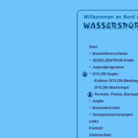
Start
Bootsführerscheine
SEGELZENTRUM Kollm
Jugendprogramm
IXYLON-Segler
Kollmer IXYLON-Meeting
IXYLON-Workshops
Termine, Preise, Buchun
Angler
Bootswerkstatt
Seesportausrüstungen
Links
Kontakt
Datenschutz